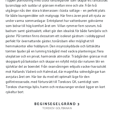
i öppen planlösning med stora fönsterpartier som skapar ett fantastiskt
ljusinsläpp och suddar ut gränsen mellan inne och ute. Från två
utgångar nås den stora träterrassen i bästa solläge – en perfekt plats
för både loungemöbler och matgrupp. Här finns även pool att njuta av
under varma sommardagar. Entréplanet har vattenburen golvvärme
som bidrar till hög komfort året om. Villan rymmer fem sovrum, två
badrum samt gästtoalett, vilket gör den idealisk för både familjeliv och
gäster. På tomten finns dessutom ett isolerat gästrum i sidobyggnad
perfekt för övernattande gäster, tonårsbarn eller möjlighet till
hemmakontor eller hobbyrum. Den insynsskyddade och lättskötta
tomten bjuder på en lummig trädgård med vackra planteringar, flera
uteplatser och en privat, harmonisk atmosfär. Trädgården gränsar mot
skogsparti på baksidan och skapar en rofylld miljö där naturen blir en
självklar del av boendet. Från ovanvåningen erbjuds vacker havsutsikt
mot Hallands Väderö och Halmstad, där magnifika solnedgångar kan
avnjutas året om. Här bor du med ett optimalt läge för den
golfintresserade, med förtursrätt till Torekovs GK, samtidigt som
Torekov charmiga byliv, hamn och restauranger endast ligger en kort
cykeltur bort.
BEGINSEGELGRÄND 3
TOREKOV GOLFBANAN