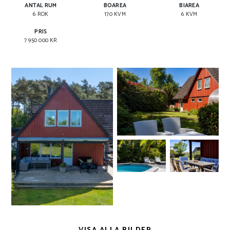
ANTAL RUM
BOAREA
BIAREA
6 ROK
170 KVM
6 KVM
PRIS
7 950 000 KR
VISA ALLA BILDER